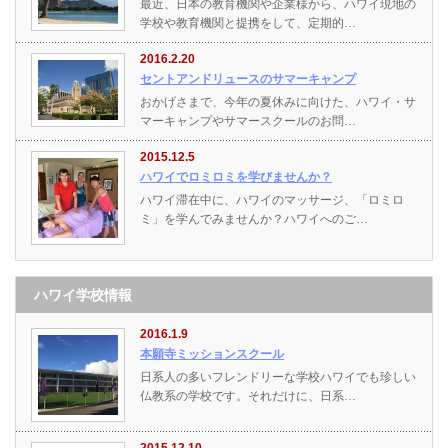
最近、日本の教育機関や企業様から、ハワイ現地の
学校や教育機関と提携をして、定期的…
2016.2.20
セントアンドリュースのサマーキャンプ
おかげさまで、今年の夏休みに向けた、ハワイ・サ
マーキャンプやサマースクールのお問…
2015.12.5
ハワイでロミロミを学びませんか？
ハワイ滞在中に、ハワイのマッサージ、「ロミロ
ミ」を学んでみませんか？ハワイへのご…
ハワイ学校情報
2016.1.9
本願寺ミッションスクール
日系人の多いフレンドリーな学校ハワイでも珍しい
仏教系の学校です。それだけに、日系…
2015.12.10